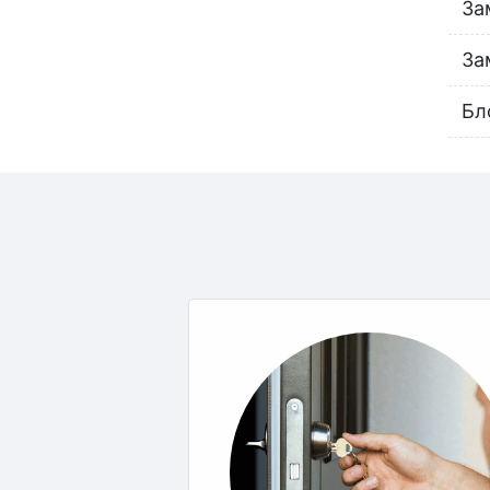
За
За
Бл