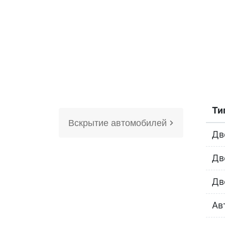
Ти
Вскрытие автомобилей
Дв
Дв
Дв
Ав