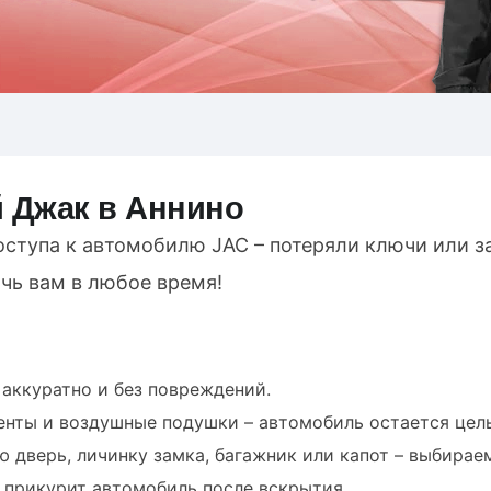
 Джак в Аннино
оступа к автомобилю JAC – потеряли ключи или з
чь вам в любое время!
аккуратно и без повреждений.
нты и воздушные подушки – автомобиль остается цел
 дверь, личинку замка, багажник или капот – выбира
у прикурит автомобиль после вскрытия.